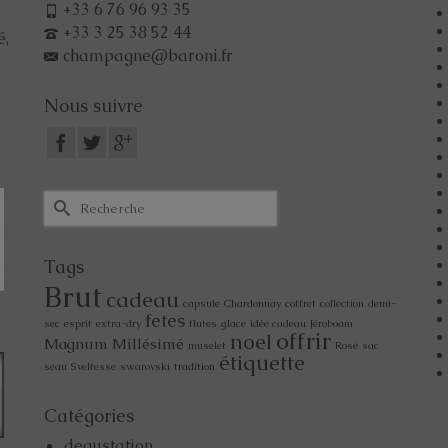
+33 6 76 96 93 35
+33 3 25 38 52 44
é,
champagne@baroni.fr
Nous suivre
Tags
Brut
cadeau
capsule
Chardonnay
coffret
collection
demi-
fetes
sec
esprit
extra-dry
flutes
glace
idée cadeau
Jéroboam
offrir
noel
Magnum
Millésimé
muselet
Rosé
sac
étiquette
seau
Sveltesse
swarovski
tradition
Catégories
degustation