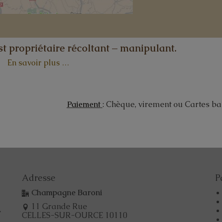
 propriétaire récoltant – manipulant.
En savoir plus …
Paiement
: Chèque, virement ou Cartes ba
Adresse
P
Champagne Baroni
11 Grande Rue
A
CELLES-SUR-OURCE 10110