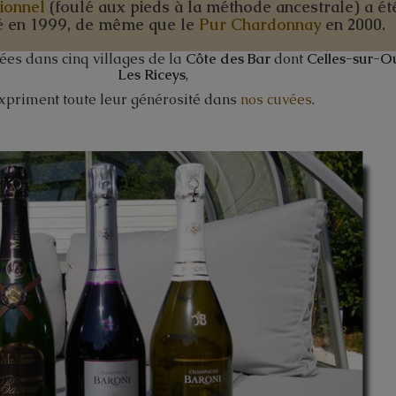
tionnel
(foulé aux pieds à la méthode ancestrale) a ét
é en
1999
, de même que le
Pur Chardonnay
en
2000
.
ées dans cinq villages de la
Côte des Bar
dont
Celles-sur-O
Les Riceys
,
xpriment toute leur générosité dans
nos cuvées
.