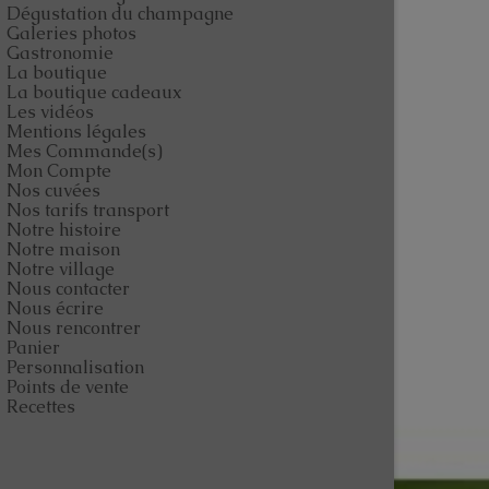
Dégustation du champagne
Galeries photos
Gastronomie
La boutique
La boutique cadeaux
Les vidéos
Mentions légales
Mes Commande(s)
Mon Compte
Nos cuvées
Nos tarifs transport
Notre histoire
Notre maison
Notre village
Nous contacter
Nous écrire
Nous rencontrer
Panier
Personnalisation
Points de vente
Recettes