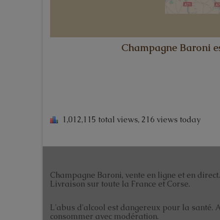
Champagne Baroni est
1,012,115 total views, 216 views today
Champagne Baroni, vente en ligne et en direct.
Livraison sur toute la France et Corse.
L'abus d'alcool est dangereux pour la santé. 
consommer avec modération.