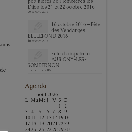
pépinières de Plombières les
Dijon les 21 et 22 octobre 2016
20 octobre 2016
16 octobre 2016 – Fête
des Vendanges
BELLEFOND 2016
10 octobre 2016
ions.
Fête champêtre à
AUBIGNY-LES-
SOMBERNON
 de
8 septembre 2016
Agenda
août 2026
L
Ma
Me
J
V
S
D
1
2
3
4
5
6
7
8
9
10
11
12
13
14
15
16
17
18
19
20
21
22
23
24
25
26
27
28
29
30