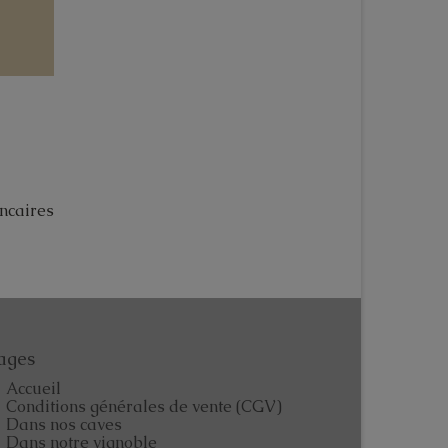
ncaires
ages
Accueil
Conditions générales de vente (CGV)
Dans nos caves
Dans notre vignoble