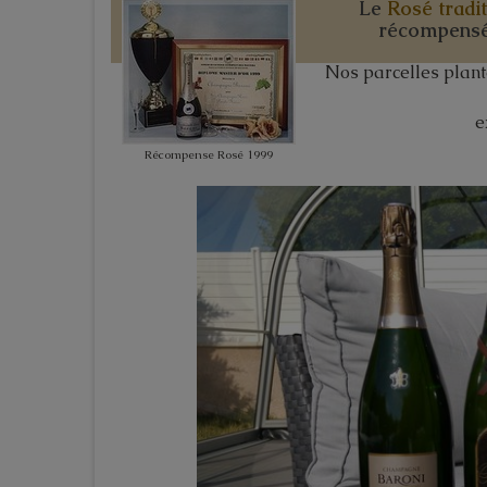
Le
Rosé tradi
récompens
Nos parcelles plant
e
Récompense Rosé 1999