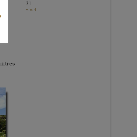
31
« oct
s
autres