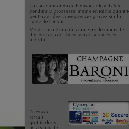
La consommation de boissons alcoolisées
pendant la grossesse, même en faible quantit
peut avoir des conséquences graves sur la
santé de l’enfant.
Vendre ou offrir à des mineurs de moins de
dix-huit ans des boissons alcoolisées est
interdit.
En cas de
retrait
gratuit dans
nos points de