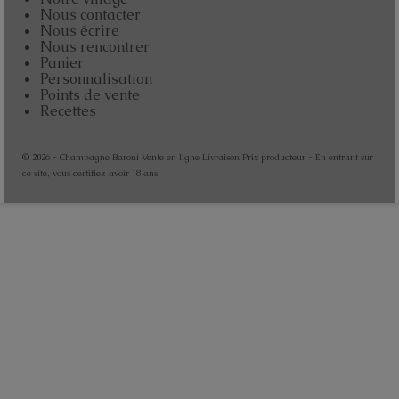
Nous contacter
Nous écrire
Nous rencontrer
Panier
Personnalisation
Points de vente
Recettes
© 2026 - Champagne Baroni Vente en ligne Livraison Prix producteur - En entrant sur
ce site, vous certifiez avoir 18 ans.