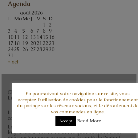
Agenda
août 2026
L
Ma
Me
J
V
S
D
1
2
3
4
5
6
7
8
9
10
11
12
13
14
15
16
17
18
19
20
21
22
23
24
25
26
27
28
29
30
31
« oct
Champagne Baroni, vente en ligne et en direct.
En poursuivant votre navigation sur ce site, vous
Livraison sur toute la France et Corse.
acceptez l’utilisation de cookies pour le fonctionnement
du partage sur les réseaux sociaux, et le déroulement d
vos commandes en ligne.
L'abus d'alcool est dangereux pour la santé. A
consommer avec modération.
Read More
Accept
La consommation de boissons alcoolisées pendant
la grossesse, même en faible quantité, peut avoir
des conséquences graves sur la santé de l’enfant.