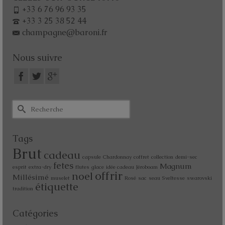
+33 6 76 96 93 35
+33 3 25 38 52 44
champagne@baroni.fr
Nous suivre
Tags
Brut
cadeau
capsule
Chardonnay
coffret
collection
demi-sec
fetes
Magnum
esprit
extra-dry
flutes
glace
idée cadeau
Jéroboam
offrir
noel
Millésimé
muselet
Rosé
sac
seau
Sveltesse
swarovski
étiquette
tradition
Catégories