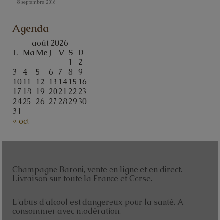
8 septembre 2016
Agenda
août 2026
L
Ma
Me
J
V
S
D
1
2
3
4
5
6
7
8
9
10
11
12
13
14
15
16
17
18
19
20
21
22
23
24
25
26
27
28
29
30
31
« oct
Champagne Baroni, vente en ligne et en direct.
Livraison sur toute la France et Corse.
L'abus d'alcool est dangereux pour la santé. A
consommer avec modération.