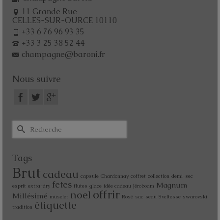
11 Grande Rue
CELLES-SUR-OURCE 10110
+33 6 76 96 93 35
+33 3 25 38 52 44
champagne@baroni.fr
Nous suivre
Tags
Brut
cadeau
capsule
Chardonnay
coffret
collection
demi-sec
fetes
Magnum
esprit
extra-dry
flutes
glace
idée cadeau
Jéroboam
offrir
noel
Millésimé
muselet
Rosé
sac
seau
Sveltesse
swarovski
étiquette
tradition