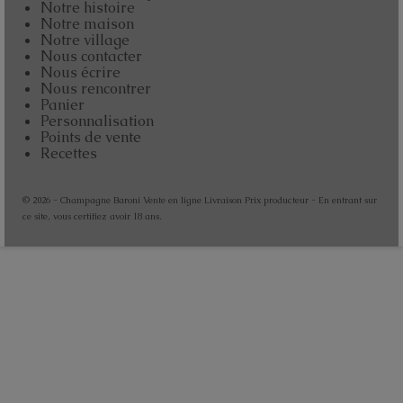
Notre histoire
Notre maison
Notre village
Nous contacter
Nous écrire
Nous rencontrer
Panier
Personnalisation
Points de vente
Recettes
© 2026 - Champagne Baroni Vente en ligne Livraison Prix producteur - En entrant sur
ce site, vous certifiez avoir 18 ans.