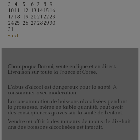
3
4
5
6
7
8
9
10
11
12
13
14
15
16
17
18
19
20
21
22
23
24
25
26
27
28
29
30
31
« oct
Champagne Baroni, vente en ligne et en direct.
Livraison sur toute la France et Corse.
L'abus d'alcool est dangereux pour la santé. A
consommer avec modération.
La consommation de boissons alcoolisées pendant
la grossesse, même en faible quantité, peut avoir
des conséquences graves sur la santé de l’enfant.
Vendre ou offrir à des mineurs de moins de dix-huit
ans des boissons alcoolisées est interdit.