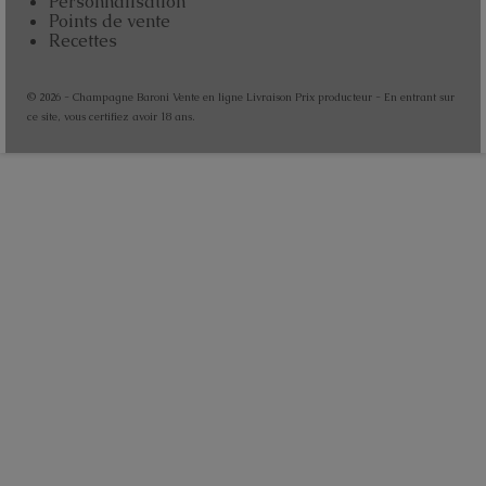
Personnalisation
Points de vente
Recettes
© 2026 - Champagne Baroni Vente en ligne Livraison Prix producteur - En entrant sur
ce site, vous certifiez avoir 18 ans.