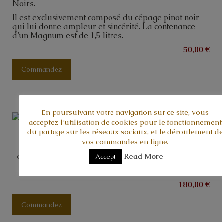
Noirs.
Il est exclusivement composé du cépage pinot noir
qui lui donne ampleur et sincérité. La contenance
d’un Magnum est de 1,5 litres.
50,00 €
Commandez
« Brut – Jéroboam »
est un
En poursuivant votre navigation sur ce site, vous
champagne Blanc de Noirs.
acceptez l’utilisation de cookies pour le fonctionnement
du partage sur les réseaux sociaux, et le déroulement d
Il est exclusivement composé du
vos commandes en ligne.
cépage pinot noir qui lui donne
ampleur et sincérité. La
Read More
Accept
Champagne Baroni –
contenance d’un Jéroboam est de
Jéroboam
3 litres.
180,00 €
Commandez