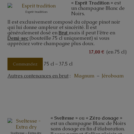
« Esprit Tradition »
est
un champagne Blanc de
Esprit tradition
Noirs.
Il est exclusivement composé du cépage pinot noir
qui lui donne ampleur et sincérité. Il est
généralement dosé en
Brut
mais il peut l’être en
Demi-sec
(bouteille 75 cl uniquement) si vous
appréciez votre champagne plus doux.
17,00 €
(en 75 cl)
75 cl – 37,5 cl
Commandez
Autres contenances en brut
:
Magnum
–
Jéroboam
« Sveltesse »
ou
« Zéro dosage
»
est un champagne Blanc de Noirs
sans dosage en fin d’élaboration.
Sveltesse – Extra dry