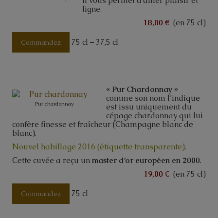
Il vous permet d’allier plaisir et
ligne.
18,00 €
(en 75 cl)
75 cl – 37,5 cl
Commandez
« Pur Chardonnay »
comme son nom l’indique
Pur chardonnay
est issu uniquement du
cépage chardonnay qui lui
confère finesse et fraîcheur (Champagne blanc de
blanc).
Nouvel habillage 2016 (étiquette transparente).
Cette cuvée a reçu un
master d’or européen en 2000
.
19,00 €
(en 75 cl)
75 cl
Commandez