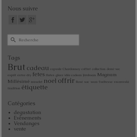
Nous suivre
Tags
Brut
cadeau
capsule
Chardonnay
coffret
collection
demi-sec
fetes
Magnum
esprit
extra-dry
flutes
glace
idée cadeau
Jéroboam
offrir
noel
Millésimé
muselet
Rosé
sac
seau
Sveltesse
swarovski
étiquette
tradition
Catégories
degustation
Evènements
Vendanges
vente