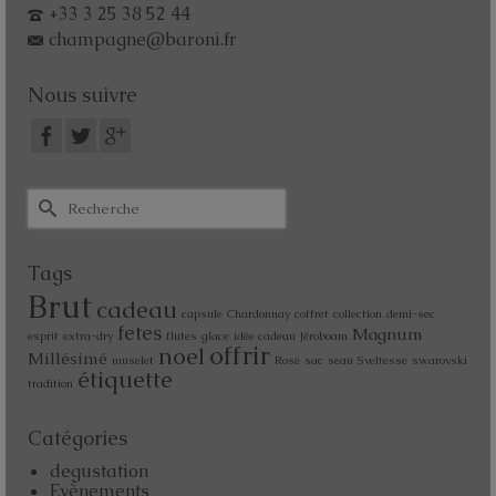
+33 3 25 38 52 44
champagne@baroni.fr
Nous suivre
Tags
Brut
cadeau
capsule
Chardonnay
coffret
collection
demi-sec
fetes
Magnum
esprit
extra-dry
flutes
glace
idée cadeau
Jéroboam
offrir
noel
Millésimé
muselet
Rosé
sac
seau
Sveltesse
swarovski
étiquette
tradition
Catégories
degustation
Evènements