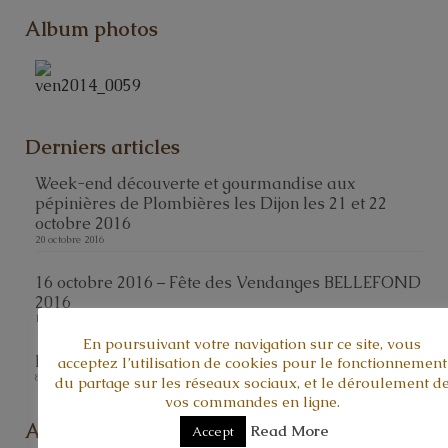
Album photos
Derniers articles
Week-end découverte et gourmandise aux
pépinières de Plombières les Dijon les 21 et 22
octobre 2016
20 octobre 2016
16 octobre 2016 – Fête des Vendanges BELLEFOND
2016
10 octobre 2016
En poursuivant votre navigation sur ce site, vous
Fête champêtre à AUBIGNY-LES-SOMBERNON
acceptez l’utilisation de cookies pour le fonctionnement
8 septembre 2016
du partage sur les réseaux sociaux, et le déroulement d
vos commandes en ligne.
Agenda
Read More
Accept