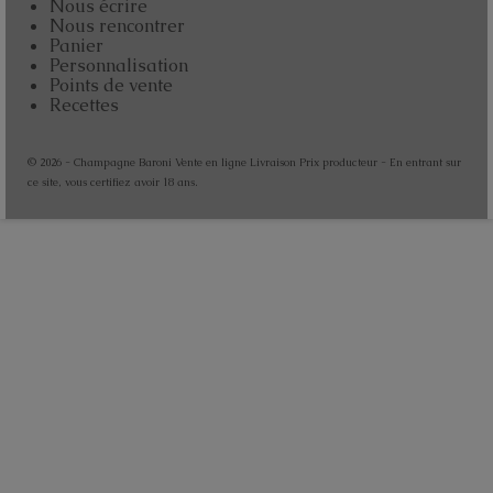
Nous écrire
Nous rencontrer
Panier
Personnalisation
Points de vente
Recettes
© 2026 - Champagne Baroni Vente en ligne Livraison Prix producteur - En entrant sur
ce site, vous certifiez avoir 18 ans.