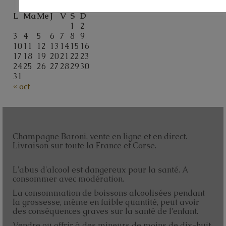
août 2026
L
Ma
Me
J
V
S
D
1
2
3
4
5
6
7
8
9
10
11
12
13
14
15
16
17
18
19
20
21
22
23
24
25
26
27
28
29
30
31
« oct
Champagne Baroni, vente en ligne et en direct.
Livraison sur toute la France et Corse.
L'abus d'alcool est dangereux pour la santé. A
consommer avec modération.
La consommation de boissons alcoolisées pendant
la grossesse, même en faible quantité, peut avoir
des conséquences graves sur la santé de l’enfant.
Vendre ou offrir à des mineurs de moins de dix-huit