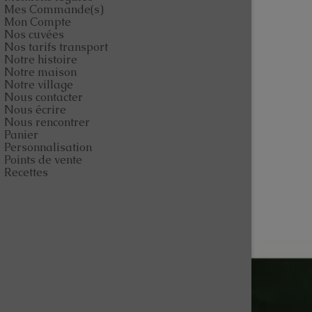
Mes Commande(s)
Mon Compte
Nos cuvées
Nos tarifs transport
Notre histoire
Notre maison
Notre village
Nous contacter
Nous écrire
Nous rencontrer
Panier
Personnalisation
Points de vente
Recettes