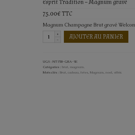
Esprit Tradition – Magnum gravé
75.00€
TTC
Magnum Champagne Brut gravé Welco
AJOUTER AU PANIER
UGS :
NT15B-GRA-W
.
Catégories :
brut
,
magnum
.
Mots clés :
Brut
,
cadeau
,
fetes
,
Magnum
,
noel
,
offrir
.