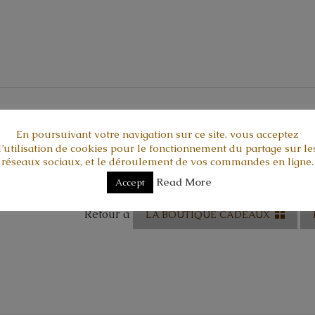
artir du pinot noir.
En poursuivant votre navigation sur ce site, vous acceptez
l’utilisation de cookies pour le fonctionnement du partage sur le
Welcome à titre d’exemple
).
Nous consulter par mail
ou té
réseaux sociaux, et le déroulement de vos commandes en ligne.
éalisation de la gravure.
Read More
Accept
onservent toujours plus longtemps.
Retour à
LA BOUTIQUE CADEAUX