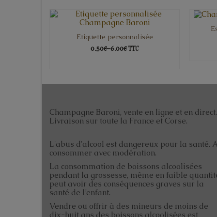
E
Etiquette personnalisée
0.50€
–
6.00€
TTC
CHOIX DES OPTIONS
Champagne Baroni, vente en ligne et en direct.
Livraison sur toute la France et Corse.
L'abus d'alcool est dangereux pour la santé. 
consommer avec modération.
La consommation de boissons alcoolisées
pendant la grossesse, même en faible quantit
peut avoir des conséquences graves sur la
santé de l’enfant.
Vendre ou offrir à des mineurs de moins de
dix-huit ans des boissons alcoolisées est