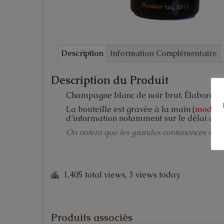
Description
Information Complémentaire
Description du Produit
Champagne blanc de noir brut. Élaboré à p
La bouteille est gravée à la main (
modèle 
d’information notamment sur le délai de r
On notera que les grandes contenances se c
1,405 total views, 3 views today
Produits associés