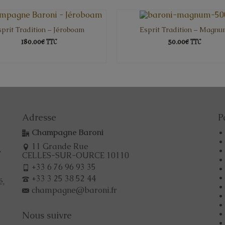
sprit Tradition – Jéroboam
Esprit Tradition – Magnu
180.00€
50.00€
TTC
TTC
AJOUTER AU PANIER
AJOUTER AU PANIER
Adresse
P
Champagne Baroni
11 Grande Rue
A
CELLES-SUR-OURCE 10110
+33 6 76 96 93 35
+33 3 25 38 52 44
é,
champagne@baroni.fr
Nous suivre