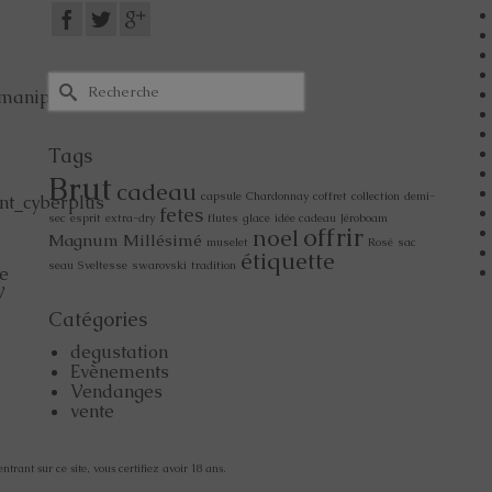
Tags
Brut
cadeau
capsule
Chardonnay
coffret
collection
demi-
fetes
sec
esprit
extra-dry
flutes
glace
idée cadeau
Jéroboam
offrir
noel
Magnum
Millésimé
muselet
Rosé
sac
étiquette
seau
Sveltesse
swarovski
tradition
de
V
Catégories
degustation
Evènements
Vendanges
vente
rant sur ce site, vous certifiez avoir 18 ans.