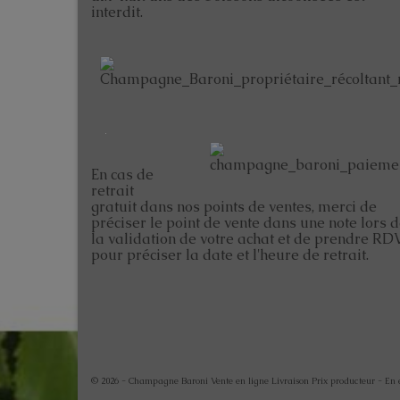
interdit.
En cas de
retrait
gratuit dans nos points de ventes, merci de
préciser le point de vente dans une note lors 
la validation de votre achat et de prendre RD
pour préciser la date et l'heure de retrait.
© 2026 - Champagne Baroni Vente en ligne Livraison Prix producteur - En ent