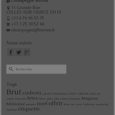
Champagne Baroni
11 Grande Rue
CELLES-SUR-OURCE 10110
+33 6 76 96 93 35
+33 3 25 38 52 44
champagne@baroni.fr
Nous suivre
Tags
Brut
cadeau
capsule
Chardonnay
coffret
collection
demi-sec
fetes
Magnum
esprit
extra-dry
flutes
glace
idée cadeau
Jéroboam
offrir
noel
Millésimé
muselet
Rosé
sac
seau
Sveltesse
swarovski
étiquette
tradition