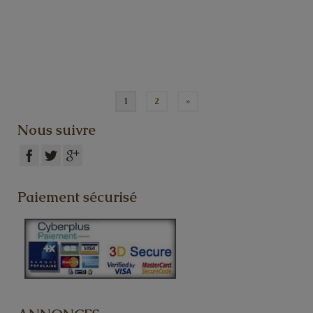
gourmand (descriptif) est organisé par Slow
Food Bourgogne. …
Lire la suite
12,475 total views, no views today
1
2
»
Nous suivre
Paiement sécurisé