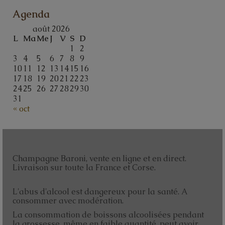
Agenda
août 2026
L
Ma
Me
J
V
S
D
1
2
3
4
5
6
7
8
9
10
11
12
13
14
15
16
17
18
19
20
21
22
23
24
25
26
27
28
29
30
31
« oct
Champagne Baroni, vente en ligne et en direct.
Livraison sur toute la France et Corse.
L'abus d'alcool est dangereux pour la santé. A
consommer avec modération.
La consommation de boissons alcoolisées pendant
la grossesse, même en faible quantité, peut avoir