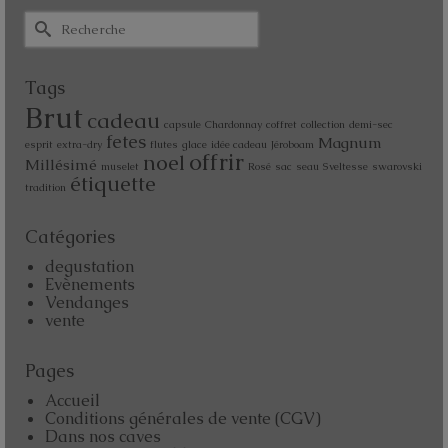
Tags
Brut
cadeau
capsule
Chardonnay
coffret
collection
demi-sec
fetes
Magnum
esprit
extra-dry
flutes
glace
idée cadeau
Jéroboam
offrir
noel
Millésimé
muselet
Rosé
sac
seau
Sveltesse
swarovski
étiquette
tradition
Catégories
degustation
Evènements
Vendanges
vente
Pages
Accueil
Conditions générales de vente (CGV)
Dans nos caves